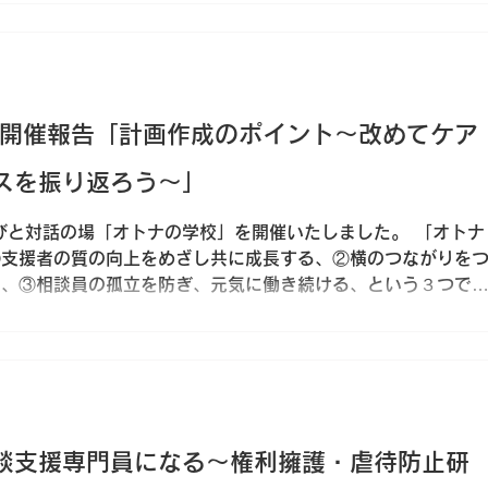
台で乗り合わせで行ったのですが、ずっとしゃべってました
ゆっくり話せる機会になったのが何よりもよかった。 そして1日
生労働省の小川専門官から話があった後、（その話も膨大な話
さすがだなと思いましたが、それはまた別のお話） その後の
に原点回帰。まさか相談支援の過去・現在・未来というテーマ
校開催報告「計画作成のポイント～改めてケア
るとは。なんとAIにテーマを投げて原案を作ったとのことで
聖子さんによるトーク&ライブもなくほど良かったです。詳しく
スを振り返ろう～」
いを持たれた
びと対話の場「オトナの学校」を開催いたしました。 「オトナ
①支援者の質の向上をめざし共に成長する、②横のつながりを
る、③相談員の孤立を防ぎ、元気に働き続ける、という３つで
談支援専門員になる～権利擁護・虐待防止研