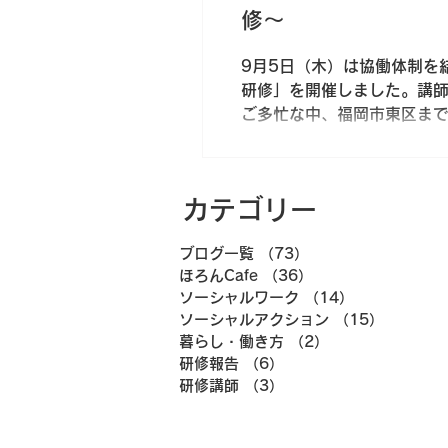
修～
9月5日（木）は協働体制を
研修」を開催しました。講
ご多忙な中、福岡市東区ま
んの相談員・事務員、実習生合
カテゴリー
ブログ一覧
（73）
73件の記事
ほろんCafe
（36）
36件の記事
ソーシャルワーク
（14）
14件の記事
ソーシャルアクション
（15）
15件の
暮らし・働き方
（2）
2件の記事
研修報告
（6）
6件の記事
研修講師
（3）
3件の記事