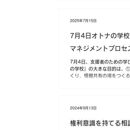
した。管理者稲岡さんの車1
(笑) 私たちにとっても、
目。報酬改定について、厚
2025年7月15日
時間きっかりでまとめるのは
田畑 寿明さんの話が、まさ
7月4日オトナの学
で、シン・ゴジラを絡めてく
た。 そしてその後の真北 
マネジメントプロセ
は書きませんが、身体障が
7月4日、支援者のための学
の学校」の大きな目的は、
くり、情報共有の場をつく
す。 第2回目は...
2024年9月13日
権利意識を持てる相