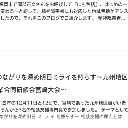
、福岡市で岡部正文さんをお呼びして『にも包括』、はじめの一
プログラムで進行しま
が変わる～と題して、精神障害者にも対応した地域包括ケアシ
したので、それをこのブログでご紹介します。 精神障害者に
ステムの研修会とは、よく「にも包括」と略されて、精神障害
もが安心して自分らしく暮らすシステムを作ろうという法制度
。もう少し分かりやすく言うと、住民全員を対象とした社会的
ことだとのことです。 にも包括とは概念であり、一足飛びに
から地道に積み上げていくことが大切で、それにはいくつかの
談の体制を確実に整えること ② 地域移行・地域定着で医療と
その上で基幹相談支援センターが関係者同士をつなぎ合わせる
保健上の活躍が期待できるようになる ⑤ さらに推進する為に
 つながりを深め明日ミライを照らす～九州地区
の配置が重要...
業合同研修会宮崎大会～
 去年の12月11日と12日で、宮崎であった九州地区障がい者
ろんから3名の相談支援専門員で参加しました。 テーマとし
ながりを深め明日 ミ ラ イ を照らす～ 相談支援の原点とは何
 まず宮崎が遠い（笑） 車で休憩を含めて5時間近くかかりま