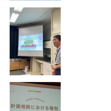
を
し
つ