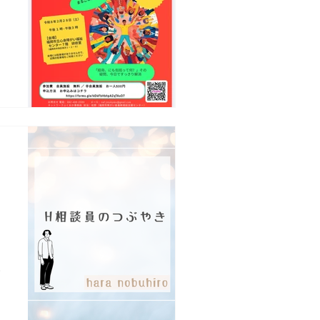
ス
の
に
セ
段
て