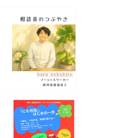
切
ど
い
け
役
め
研