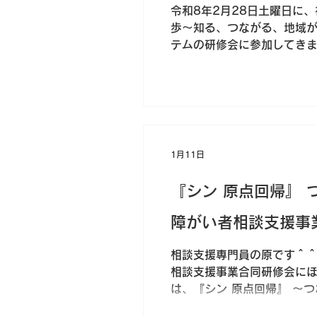
令和8年2月28日土曜日に
当日は以下のような濃密な
歩～知る、つながる、地域
テムの研修会に参加してきま
も対応した地域包括ケアシ
有無や程度に関わらず、誰
のっとった動きのことです
ーフティーネットの再構築の
は進まないので、狭い範囲
階があります。 ① 計画相
1月11日
の連携を推進すること ③ 
こと ④ そこまでいくと、
『シン 原点回帰』
拠点Co（コーディネーター）
障がい者相談支援事
相談支援専門員の原です＾＾
相談支援事業合同研修会にほ
は、『シン 原点回帰』 ～つ
かを考えられた研修でした。