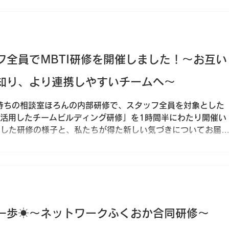
を優先してしまったりすることが原因です。しかし、本当に大
て（アセスメント）」を行うことです。アセスメントとは、子
動」の背景にある、本当の原因を客観的に見つけるための優し
た。 ◆ 二次障害を防ぐための関わり方 発達障害（ASDや
子どもたちに対して、周りの環境や対応が合っていないと、失敗
フ全員でMBTI研修を開催しました！～お互い
己否定が生ま
知り、より連携しやすいチームへ～
待ちの相談室ほろんの内部研修で、スタッフ全員を対象とした
）を活用したチームビルディング研修」を1時間半にわたり開催い
実した研修の様子と、私たちが得た新しい気づきについてお届
相談支援専門員（6名）と、確実な管理業務で事業所の基盤を
名）が在籍しています。対人援助の第一線で臨機応変に動く相
日遵守を担う事務員――。それぞれが専門性を発揮して異なる
日頃のコミュニケーションにおいて「お互いの特性や仕事の進
よりリスペクトし合える環境を作りたいという思いから、この
一歩☀～ネットワークふくおか合同研修～
前準備を活かした当日のプログラム（1時間半） 限られた時間を
メンバーの「16タイプ診断」は事前に各自で終えてもらい、