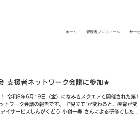
ホーム
管理者プロフィール
サー
部会 支援者ネットワーク会議に参加★
！ 令和8年6月19日（金）になみきスクエアで開催された第1
ネットワーク会議の報告です。『“見立て”が変わると、療育が変
デイサービスしんがくどう 小嶺一寿 さんによる研修でした。
イント ◆ 「見立て（アセスメント）」から始めることの大切さ
い「今日はこの活動をしよう」と活動内容を先に決めてしまう
、目に見える子どもの行動だけで判断してしまったり、支援者