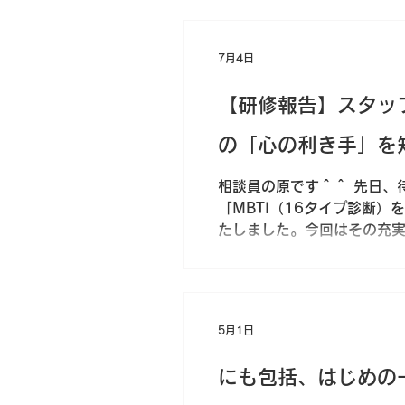
の経験やこれまでのやり方
なのは、活動の前に「見立
もたちが示す「できない行
7月4日
アプローチなのだと学びまし
ADHDなど）の特性を持つ
【研修報告】スタッ
体験が重なり、孤独感や自
の「心の利き手」を
相談員の原です＾＾ 先日、
「MBTI（16タイプ診断
たしました。今回はその充
します。 ■ 研修を開催した背景 待ちの相談室ほろんには、日々利用者の皆さんの意思決
定や地域生活をサポートする
がっちりと支える事務員（3
談員と、正確な手続きや期
5月1日
割を担っているからこそ、
方の違い」を深く理解し、
にも包括、はじめの
修を企画しました。 ■ 事
最大限ワークに充てるため、