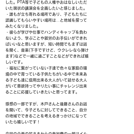
した。PTA等で子どもの人権やおはなしいただ
いた現状の講演会を企画したいと感じました。
・誰もが立ち寄れる場所であり、子どもたちに
認識してもらいやすい場所は…と地域を探って
みたくなりました。
・彼らが学びや仕事でハンディキャップを負わ
ないよう、学ぶことや就労のお手伝いができれ
ばいいなと思いますが、短い時間でもまずは話
を聞く、音楽(下手ですけど、ウクレレなら弾け
ます)などで一緒に過ごすことなどができれば嬉
しいです。
・福祉に繋がっていない子達で色々な家庭の環
境の中で育っている子供たちがいる中で未来あ
る子ども達に信用出来る大人がいて話せる大人
がいて意欲持ってやりたい事にチャレンジ出来
ることに応援していきたいと思ってます。
感想の一部ですが、木戸さんと後藤さんのお話
を聞いて、今子どもに対してできること、自分
の地域でできることを考えるきっかけになって
いたら嬉しいです！
今回の企画の皆さまからの参加費の一部はイル