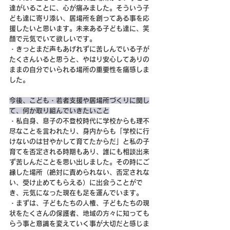
達がいることに、心が痛みました。そういう子
ども達に寄り添い、居場所を創ってある事を応
援したいと思います。未来ある子ども達に、笑
顔で元気でいて欲しいです。
・きっとまだ声もあげれずに苦しんでいる子が
たくさんいると思うと、やはり安心してありの
ままの自分でいられる場所の重要性を痛感しま
した。
今後、こども・若者支援や居場所づくりに関し
て、何か取り組んでいきたいこと
・私自身、息子の不登校時代に学校からも理不
尽なことを言われたり、身内からも「学校に行
けないのは甘やかして育てたからだ」と私の子
育てを否定される時期もあり、誰にも相談出来
ず苦しんだことを思い出しました。その時にご
縁した場所（絶対に責められない、否定されな
い、受け止めてもらえる）に出会うことがで
き、元気になった現在も足を運んでいます。
・まずは、子どもたちの人権、子どもたちの現
状をたくさんの保護者、地域の方々に知っても
らう事と意識を変えていく事が大切だと感じま