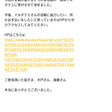
タテエに寄付させて頂きました。
今後、イルタテエさんの活動に協力したい、何
かお手伝いをしたいと思っている方はHPからぜ
ひアクセスしてみてください。
HPはこちら🍃
https://www.kksyakaifukushishi.com/%E3%
83%95%E3%83%AA%E3%83%BC%E3%
82%B9%E3%83%9A%E3%83%BC%E3%
82%B9-
%E3%82%A4%E3%83%AB%E3%82%BF
%E3%83%86%E3%82%A8%E3%81%A8
%E3%81%AF
ご参加頂いた皆さま、木戸さん、後藤さん
本当にありがとうございました。