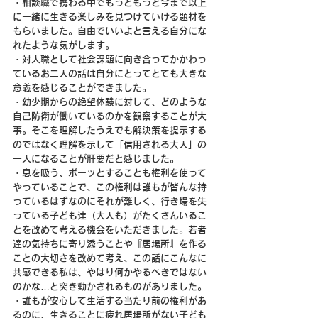
・相談職で携わる中でもっともっと今まで以上
に一緒に生きる楽しみを見つけていける題材を
もらいました。自由でいいよと言える自分にな
れたような気がします。
・対人職として社会課題に向き合ってかかわっ
ているお二人の話は自分にとってとても大きな
意義を感じることができました。
・幼少期からの絶望体験に対して、どのような
自己防衛が働いているのかを観察することが大
事。そこを理解したうえでも解決策を提示する
のではなく理解を示して「信用される大人」の
一人になることが肝要だと感じました。
・息を吸う、ボーッとすることも権利を使って
やっていることで、この権利は誰もが皆んな持
っているはずなのにそれが難しく、行き場を失
っている子ども達（大人も）がたくさんいるこ
とを改めて考える機会をいただきました。若者
達の気持ちに寄り添うことや『居場所』を作る
ことの大切さを改めて考え、この話にこんなに
共感できる私は、やはり何かやるべきではない
のかな…と突き動かされるものがありました。
・誰もが安心して生活する当たり前の権利があ
るのに、生きることに疲れ居場所がない子ども