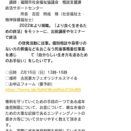
　講師：
福岡市社会福祉協議会　相談支援課　
終活サポートセンター　
　　　　所長　吉田　時成　様（社会福祉士・
精神保健福祉士）
2022年より現職。「より良く生きるた
めの終活」をモットーに、出前講座やセミナー
で終活
           の啓発活動に従事。個別相談や身寄りの
ない方の葬儀などをおこなう死後事務委任事業
を通じ            て「自分らしい生き方を送るため
のお手伝い」をしたいです。
〇日時　2月16日（日）13時-16時
〇場所　古民家カフェオリジナルスマイる
〇お申込フォーム（要予約）
https://forms.gle/6dhEWcebRqUCGfoW8
権利を守っていくための手段の一つである成年
後見制度について、お金について、親なき後の
ための大事な記録であるエンディングノートの
書き方等について分かりやすく教えて頂きま
す。
また、実際に成年後見制度を利用している方や