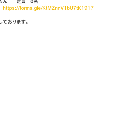
ろん　　定員：8名
　
https://forms.gle/KtMZnnV1bU7tK1917
しております。