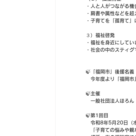
・人と人がつながる機
・肩書や属性などを超
・子育てを「孤育て」
３）福祉啓発
・福祉を身近にしてい
・社会の中のスティグ
🍃「福岡市」後援名義
　今年度より「福岡市
🍃主催
　一般社団法人ほろん
🍃第1回目　
　令和8年5月20日（
　「子育ての悩みや親