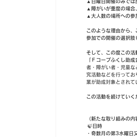
▲日曜日開催のみでは
▲障がいが重度の場合
▲大人数の場所への参
このような理由から、
参加での開催の選択肢
そして、この度この活
「Ｆコープふくし助成
者・障がい者・児童な
究活動などを行ってお
業が助成対象とされて
この活動を続けていく
（新たな取り組みの内
 🍃日時
・奇数月の第3水曜日又