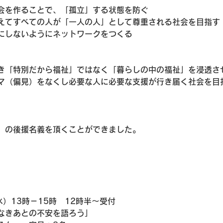
会を作ることで、「孤立」する状態を防ぐ
えてすべての人が「一人の人」として尊重される社会を目指す
にしないようにネットワークをつくる
き「特別だから福祉」ではなく「暮らしの中の福祉」を浸透さ
マ（偏見）をなくし必要な人に必要な支援が行き届く社会を目
」の後援名義を頂くことができました。
水）13時－15時　12時半～受付
なきあとの不安を語ろう」