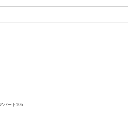
保護者によるオンライン講演
6月
会のご案内「”親なきあと”を
「子
見据えて～今日も家族で生き
られ
ています～」
れこ
ステ
～」
アパート105