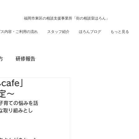
福岡市東区の相談支援事業所「街の相談室ほろん」
ビス内容・ご利用の流れ
スタッフ紹介
ほろんブログ
もっと見る
方
研修報告
afe」
定～
て子育ての悩みを話
な取り組みとし