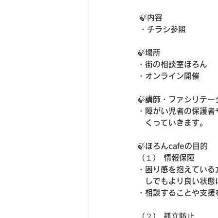
 🍃内容
 ・チラシ参照
🍃場所
・街の相談室ほろん
・オンライン開催
🍃講師・ファシリテー
・障がい児者の保護者
　くっていきます。
🍃ほろんcafeの目的
（１） 情報保障
・困り感を抱えている
　しでもより良い状態
・相談することや支援
（２） 孤立防止