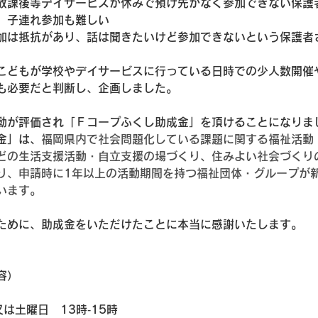
放課後等デイサービスが休みで預け先がなく参加できない保護
、子連れ参加も難しい
加は抵抗があり、話は聞きたいけど参加できないという保護者
こどもが学校やデイサービスに行っている日時での少人数開催
も必要だと判断し、企画しました。
動が評価され「Ｆコープふくし助成金」を頂けることになりま
金」は、
福岡県内で社会問題化している課題に関する福祉活動
どの生活支援活動・自立支援の場づくり、住みよい社会づくり
り、申請時に1年以上の活動期間を持つ福祉団体・グループが
います。
ために、助成金をいただけたことに本当に感謝いたします。
容）
は土曜日　13時‐15時