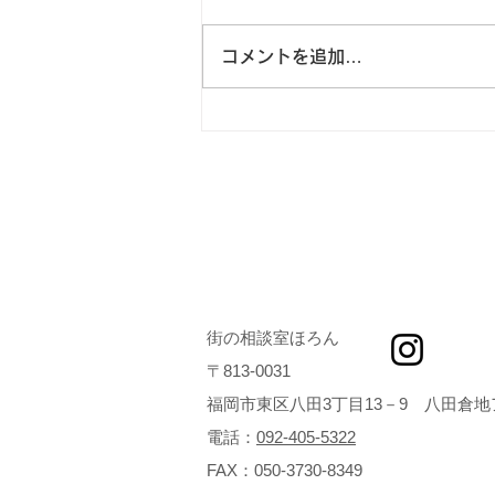
コメントを追加…
8月ほろんcafeのご案内「働
く選択肢～自分らしく働くた
めに必要なこと」
街の相談室ほろん
〒813‐0031
福岡市東区八田3丁目13－9 八田倉地
電話：
092-40
5-5322
FAX：050-3730-8349