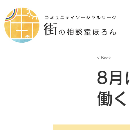
< Back
8月
働く