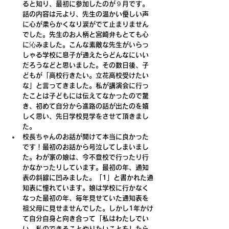
ると知り、最初に参加したのが９月です。
話の内容は元より、先生の温かい優しい声
に心が柔らかくなり涙がでて止まりません
でした。先生のお人柄と宮崎弁もとても心
に沁みました。こんな素敵な先生がいらっ
しゃる学校に息子が通えたらどんなにいい
だろうなどと思いました。その数日後、子
どもが「高校行きたい。立花高校受けたい
な」と言ってきました。私が講演会に行っ
たことは子どもには伝えてなかったので驚
き、初めて自分から進路の話が出たのを嬉
しく思い、先日学校見学をさせて頂きまし
た。
校長ちゃんのお話が聞けて本当に良かった
です！最初のお話から号泣してしまいまし
た。わが家の娘は、今不登校で行ったり行
かなかったりしています。最初の年、通知
表の斜線に凹みました。「1」と書かれた通
知表に憧れています。娘は学校に行かなく
なった最初の年、毎年見せていた通知表を
祖父母に見せませんでした。しかし1年かけ
て自分自身と向き合って「私はわたしでい
い。私のできることやりたいことをしたら