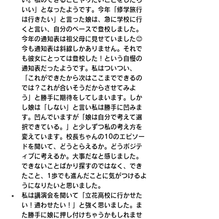
いい」となったようです。今年「修学旅行
は行きたい」と言った娘は、急に学校に行
くと言い、自分のペースで登校しました。
今年の通知表は祖父母に見せていました😊
今も通知表は斜線しかありません。それで
も彼女にとっては登校した！という自慢の
通知表だったようです。私はついつい、
「これができたから次はここまでできるの
では？これが合いそうだからさせてみよ
う」と勝手に期待をしてしまいます。しか
し娘は「しない」と言い私は勝手に凹みま
す。凹んでいますが「娘は自分で考えて選
択できている。」と少しずつ私の考え方を
変えています。校長ちゃんの10のエピソー
ドを聞いて、どうとらえるか。どうポジテ
ィブに考えるか。大事だなと感じました。
できないことばかり探すのではなく、でき
たこと、1歩でも進んだことに気がつけるよ
うになりたいと思いました。
私は講演会を聞いて「立花高校に行かせた
い！通わせたい！」と強く思いました。ま
た勝手に娘に押し付けちゃうかもしれませ