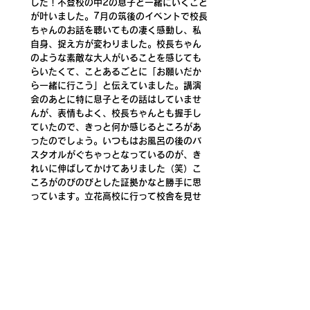
した！不登校の中2の息子と一緒にいくこと
が叶いました。7月の筑後のイベントで校長
ちゃんのお話を聴いてもの凄く感動し、私
自身、捉え方が変わりました。校長ちゃん
のような素敵な大人がいることを感じても
らいたくて、ことあるごとに「お願いだか
ら一緒に行こう」と伝えていました。講演
会のあとに特に息子とその話はしていませ
んが、表情もよく、校長ちゃんとも握手し
ていたので、きっと何か感じるところがあ
ったのでしょう。いつもはお風呂の後のバ
スタオルがぐちゃっとなっているのが、き
れいに伸ばしてかけてありました（笑）こ
ころがのびのびとした証拠かなと勝手に思
っています。立花高校に行って校舎を見せ
てもらい、高校にも興味を持ったみたいで
す。今後も優しい彼がどのように育ってい
くか楽しみです。
この度は、本当に素晴らしい企画とお話を
ありがとうございました。いつか中学校で
も講演頂けたら嬉しいです。　
このイベントの目的は、①ひとりひとりが主人