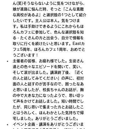
ん(笑)そうならないように気をつけながら、
娘が進路に悩んだ時、そっと「こんな素敵
な高校があるよ」と選択肢の1つとして紹介
したいです。主人公は本人。気をつけま
す。私は手助けできるようにこれからもほ
ろんカフェに参加して、色んな選択肢を知
る・たくさんの方と出会う、自分で情報を
取りに行くを続けたいと思います。Eastカ
フェ5周年、ほろんカフェ1周年、おめでと
うございます！
主催者の皆様、お疲れ様でした。生徒さん
達との色々なエピソードを聞いて、笑い、
そして涙が出ました。講演終了後、「近く
の人と話してみてください」の声に、初対
面の人と話すのが苦手なので、困ったなあ
と思いましたが、校長ちゃんのお話が、胸
の中で大きな力になったようで、思い切っ
て声をかけてお話しました。短い時間でし
たが、同じ思いで集まった方とお話したこ
とはうれしく、ほんわかとした気持ちで帰
宅しました。ありがとうございました。
イベント企画・講演をありがとうございま