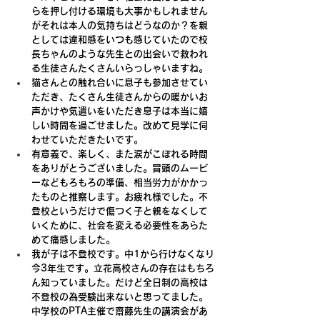
らを押し付ける環境も大事かもしれません
がそれは本人の気持ちはどうなのか？を親
としては違和感をいつも感じていたので校
長ちゃんのような先生との出会いで救われ
る生徒さんたくさんいらっしゃいますね。
猫さんとの触れ合いに息子も参加させてい
ただき、たくさん生徒さんからの暖かいお
声かけや気遣いをいただき息子は本当に嬉
しい時間を過ごせました。改めて見学に伺
わせていただきたいです。
有意義で、楽しく、また涙がこぼれる時間
をありがとうございました。冒頭のムービ
ーなどもろもろの準備、相当労力がかかっ
たものと推察します。お疲れ様でした。不
登校というだけで傷つく子と親をなくして
いくために、社会を変える必要性をあらた
めて痛感しました。
我が子は不登校です。中1から行けなくなり
今3年生です。立花高校さんの存在はもちろ
ん知っていました。だけど全日制の高校は
不登校の為受験出来ないと思ってました。
中学校のPTA主催で齋藤先生の講演会があ