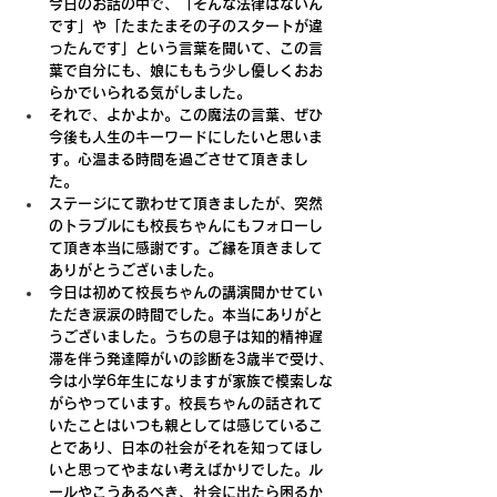
今日のお話の中で、「そんな法律はないん
です」や「たまたまその子のスタートが違
ったんです」という言葉を聞いて、この言
葉で自分にも、娘にももう少し優しくおお
らかでいられる気がしました。
それで、よかよか。この魔法の言葉、ぜひ
今後も人生のキーワードにしたいと思いま
す。心温まる時間を過ごさせて頂きまし
た。
ステージにて歌わせて頂きましたが、突然
のトラブルにも校長ちゃんにもフォローし
て頂き本当に感謝です。ご縁を頂きまして
ありがとうございました。
今日は初めて校長ちゃんの講演聞かせてい
ただき涙涙の時間でした。本当にありがと
うございました。うちの息子は知的精神遅
滞を伴う発達障がいの診断を3歳半で受け、
今は小学6年生になりますが家族で模索しな
がらやっています。校長ちゃんの話されて
いたことはいつも親としては感じているこ
とであり、日本の社会がそれを知ってほし
いと思ってやまない考えばかりでした。ル
ールやこうあるべき、社会に出たら困るか