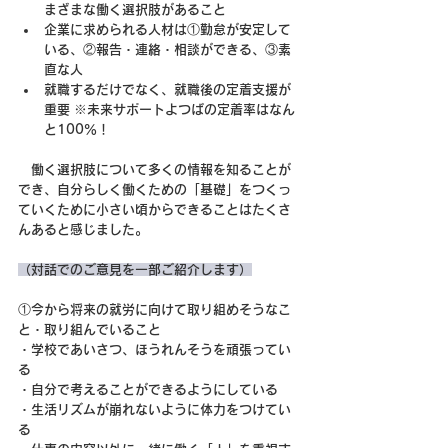
まざまな働く選択肢があること 
企業に求められる人材は①勤怠が安定して
いる、②報告・連絡・相談ができる、③素
直な人
就職するだけでなく、就職後の定着支援が
重要 ※未来サポートよつばの定着率はなん
と100％！
　働く選択肢について多くの情報を知ることが
でき、自分らしく働くための「基礎」をつくっ
ていくために小さい頃からできることはたくさ
んあると感じました。
（対話でのご意見を一部ご紹介します）
①今から将来の就労に向けて取り組めそうなこ
と・取り組んでいること
・学校であいさつ、ほうれんそうを頑張ってい
る
・自分で考えることができるようにしている
・生活リズムが崩れないように体力をつけてい
る