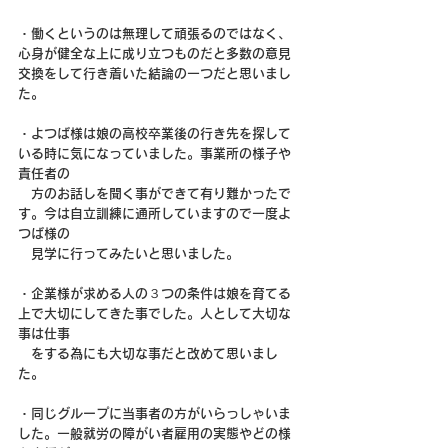
・働くというのは無理して頑張るのではなく、
心身が健全な上に成り立つものだと多数の意見
交換をして行き着いた結論の一つだと思いまし
た。
・よつば様は娘の高校卒業後の行き先を探して
いる時に気になっていました。事業所の様子や
責任者の
　方のお話しを聞く事ができて有り難かったで
す。今は自立訓練に通所していますので一度よ
つば様の
　見学に行ってみたいと思いました。
・企業様が求める人の３つの条件は娘を育てる
上で大切にしてきた事でした。人として大切な
事は仕事
　をする為にも大切な事だと改めて思いまし
た。
・同じグループに当事者の方がいらっしゃいま
した。一般就労の障がい者雇用の実態やどの様