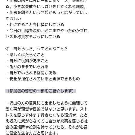
・仕事の内容以外に一緒に働く「人」を重視す
る。小さな失敗をいっぱいさせてくれる環境。
・仕事を創るという発想がもっと広がっていっ
てほしい
・外にでることを目標にしている
・今日の目標を決め、どこまでやったのかプロ
セスを称賛するようにしている
②「自分らしさ」ってどんなこと？
・楽しくはたらくこと
・自分に役割があること
・ありのままでいられる
・自分でいられる空間がある
・安全が担保されていると発揮できるもの
（参加者の感想の一部をご紹介します）
・沢山の方の意見にも出ましたように無理して
働く事が理想や目的ではないと思います。スト
レスを感じず休まず行きたくなる環境や、たと
え収入に繋がらなくても自分が充実を感じる社
会の居場所や役割を持っていたら、それが心身
に健全な生き方だと思います。