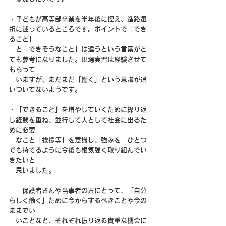
・子どもが高等部卒業を半年後に控え、進路選
択に迷っているところです。ポイントで「でき
ること」
　と「できそうなこと」は違うという言葉がと
ても参考になりました。現場実習は経験させて
もらって
　いますが、まだまだ「働く」という意識が追
いついてないようです。
・「できること」を増やしていくために繰り返
し経験を重ね、並行して人として社会に出るた
めに必要
　なこと「挨拶等」を意識し、強みを　ひとつ
でも持てるように今後も根気強く取り組んでい
きたいと
　思いました。
　　保護者さんや当事者の方にとって、「自分
らしく働く」ために今からするべきことや今の
ままでい
　いことなど、それぞれ振り返る貴重な機会に