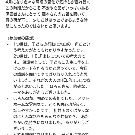
4月になり色々な環境の変化で気持ちが揺れ動く
この時期だからこそ 不安や心配がいっぱいある
保護者さんにとって 藤本さんのお話を聞いて、
肩の荷が下り、少しだけほっとできるような時
間になったのではないかと思います。
（参加者の感想）
1つ目は、子どもの行動は水山の一角だとい
う考え方がとてもわかりやすかったです。 
2つ目は、HELP出しについての考え方で
す。 保護者として、子どもに先生に手を上
げるカードを作ろうかと思っていて、今日 
の講話を聞いてやっぱり取り入れようと思
いました。それがの大人のHELP出しにつな
がると思いました。 ほろんさん、的確なテ
ーマをありがとうございました。
ほろんcafe、初めての参加でした。 アット
ホームな雰囲気で、とても居心地が良く、
話しやすかったです。 初対面の々ばかりな
のにどんな話をもみんなで共有でき、 あた
たかい気持ちになりました。 ありがとうご
ざいました。
とても勉強になりました。 子どもに求めて